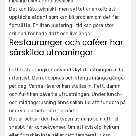
läckage eller andra avvikelser.
Det kan låta tekniskt, men syftet är enkelt: att
upptäcka sådant som kan bli problem om det får
fortsätta. En liten justering i tid kan göra stor
skillnad för både drift och livslängd.
Restauranger och caféer har
särskilda utmaningar
I ett restaurangkök används kylutrustningen ofta
intensivt. Dörrar öppnas och stängs många gånger
per dag. Varma råvaror kan ställas in. Fett, damm
och fukt kan påverka utrustningen. Under lunch-
och middagsrusning finns sällan tid att fundera på
om kylen arbetar lite för hårt.
Det är också i den här typen av miljö som ett fel
snabbt får konsekvenser. Om ett kylskåp, kylrum
eller frysskåp inte håller rätt temperatur kan